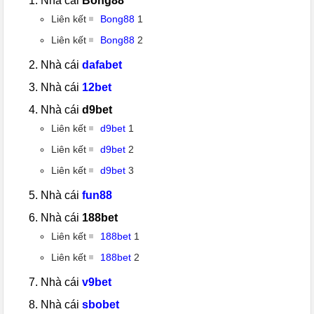
Nhà cái
Bong88
Liên kết
Bong88
1
Liên kết
Bong88
2
Nhà cái
dafabet
Nhà cái
12bet
Nhà cái
d9bet
Liên kết
d9bet
1
Liên kết
d9bet
2
Liên kết
d9bet
3
Nhà cái
fun88
Nhà cái
188bet
Liên kết
188bet
1
Liên kết
188bet
2
Nhà cái
v9bet
Nhà cái
sbobet