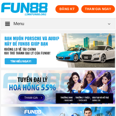
ĐĂNG KÝ
THAM GIA NGAY
Menu