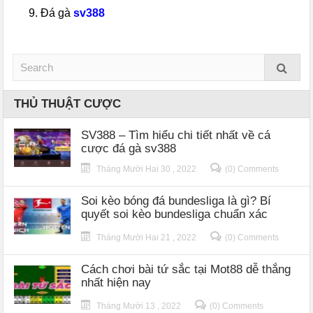
Đá gà
sv388
THỦ THUẬT CƯỢC
SV388 – Tìm hiểu chi tiết nhất về cá
cược đá gà sv388
Tháng Mười Hai 30 , 2022
(0) Comments
Soi kèo bóng đá bundesliga là gì? Bí
quyết soi kèo bundesliga chuẩn xác
Tháng Mười Hai 21 , 2022
(0) Comments
Cách chơi bài tứ sắc tại Mot88 dễ thắng
nhất hiện nay
Tháng Mười 13 , 2022
(0) Comments