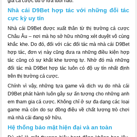
gia cá cược dù ở lứa tuổi nào.
Nhà cái D9Bet hợp tác với những đối tác
cực kỳ uy tín
Nhà cái D9Bet được xuất thân từ thị trường cá cược
Châu Âu – nơi mà họ sở hữu những xét duyệt vô cùng
khắc khe. Do đó, đối với các đối tác mà nhà cái D9Bet
hợp tác, đơn vị này cũng đưa ra những điều kiện hợp
tác cũng có sự khắt khe tương tự. Nhờ đó mà những
đối tác mà D9Bet hợp tác luôn có độ uy tín nhất định
trên thị trường cá cược.
Chính vì vậy, những tựa game và dịch vụ do nhà cái
D9Bet phát hành luôn gây sự ấn tượng cho những anh
em tham gia cá cược. Không chỉ ở sự đa dạng các loại
game mà còn do sự đồng điệu về chất lượng trò chơi
mà nhà cái đang sở hữu.
Hệ thống bảo mật hiện đại và an toàn