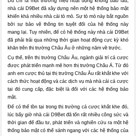
Dù chỉ là một thương hiệu hoạt động không bao lâu,
nhà cái D9Bet đã xây dựng nên một hệ thống bảo mật
khiến khá nhiều nhà cái tò mò. Sự tò mò này bắt nguồn
bởi sự bảo vệ thông tin tuyệt đối của hệ thống này
mang lại. Tuy nhiên, để có hệ thống này nhà cái D9Bet
đã phải trải qua những thời gian hoạt động cực kỳ khó
khăn trên thị trường Châu Âu ở những năm về trước.
Cụ thể, trên thị trường Châu Âu, ngành giải trí cá cược
được phát triển mạnh mẽ hơn thị trường Châu Á. Từ đó
anh em cược thủ tại thị trường Châu Âu rất khắt khe với
cách thức hoạt động và các dịch vụ mà nhà cái cá cược
tại đó cung cấp, đặc biệt là đối với các hệ thống bảo
mật.
Để có thể tồn tại trong thị trường cá cược khắt khe đó,
lúc bấy giờ nhà cái D9Bet đã tốn rất nhiều công sức và
thời gian để đầu tư, phát triển và nghiên cứu ra một hệ
thống bảo mật có thể sánh ngang với các hệ thống của