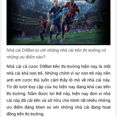
Nhà cái D9Bet so với những nhà cái trên thị trường có
những ưu điểm nào?
Nhà cái cá cược D9Bet trên thị trường hiện nay là một
nhà cái khá non trẻ. Những chính vì sự non trẻ này nên
anh em cược thủ luôn cảm thấy tò mò về nhà cái này.
Từ đó lượt truy cập của họ hiện nay đang khá cao trên
thị trường. Nắm được lợi thế này, hiện nay đơn vị nhà
cái này đã cải tiến và sở hữu cho mình rất nhiều những
ưu điểm đáng khen so với những nhà cái đang hoạt
động trên thị trường.