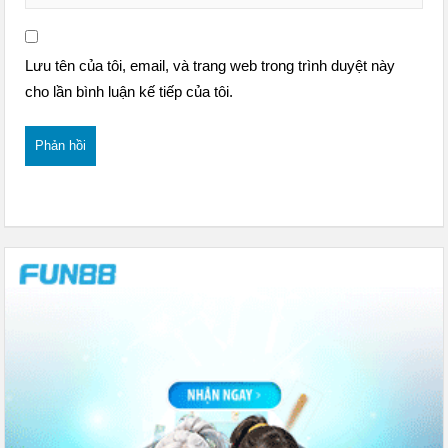
Lưu tên của tôi, email, và trang web trong trình duyệt này
cho lần bình luận kế tiếp của tôi.