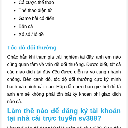
Cá cược thể thao
Thể thao điện tử
Game bài cổ điển
Bắn cá
Xổ số / lô đề
Tốc độ đổi thưởng
Chắc hẳn khi tham gia trải nghiệm tại đây, anh em nào
cũng quan tâm về vấn đề đổi thưởng. Được biết, tất cả
các giao dịch tại đây đều được diễn ra vô cùng nhanh
chóng. Bên cạnh đó, tốc độ đổi thưởng cực kỳ minh
bạch và chính xác cao. Hấp dẫn hơn bao giờ hết đó là
anh em sẽ không phải tốn bất kỳ khoản phí giao dịch
nào cả.
Làm thế nào để đăng ký tài khoản
tại nhà cái trực tuyến sv388?