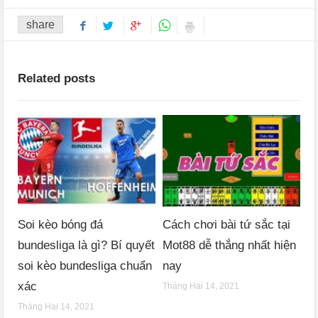
share
Related posts
Soi kèo bóng đá
Cách chơi bài tứ sắc tại
bundesliga là gì? Bí quyết
Mot88 dễ thắng nhất hiện
soi kèo bundesliga chuẩn
nay
xác
Tháng Hai 14, 2021
Tháng Hai 14, 2021