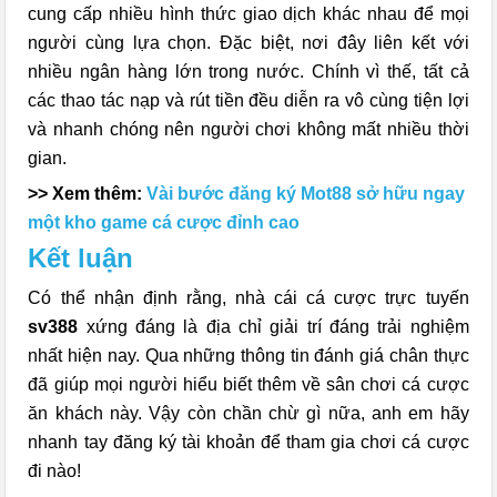
cung cấp nhiều hình thức giao dịch khác nhau để mọi
người cùng lựa chọn. Đặc biệt, nơi đây liên kết với
nhiều ngân hàng lớn trong nước. Chính vì thế, tất cả
các thao tác nạp và rút tiền đều diễn ra vô cùng tiện lợi
và nhanh chóng nên người chơi không mất nhiều thời
gian.
>> Xem thêm:
Vài bước đăng ký Mot88 sở hữu ngay
một kho game cá cược đỉnh cao
Kết luận
Có thể nhận định rằng, nhà cái cá cược trực tuyến
sv388
xứng đáng là địa chỉ giải trí đáng trải nghiệm
nhất hiện nay. Qua những thông tin đánh giá chân thực
đã giúp mọi người hiểu biết thêm về sân chơi cá cược
ăn khách này. Vậy còn chần chừ gì nữa, anh em hãy
nhanh tay đăng ký tài khoản để tham gia chơi cá cược
đi nào!