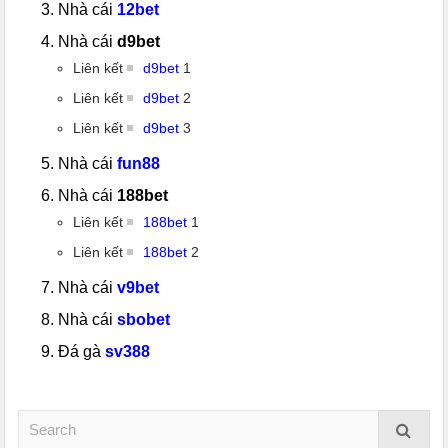
Nhà cái
12bet
Nhà cái
d9bet
Liên kết
d9bet
1
Liên kết
d9bet
2
Liên kết
d9bet
3
Nhà cái
fun88
Nhà cái
188bet
Liên kết
188bet
1
Liên kết
188bet
2
Nhà cái
v9bet
Nhà cái
sbobet
Đá gà
sv388