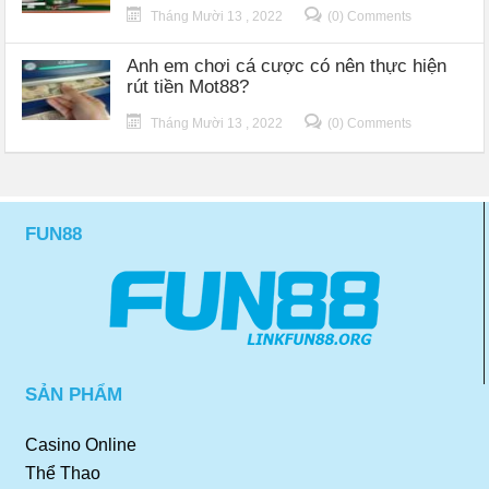
Tháng Mười 13 , 2022
(0) Comments
Anh em chơi cá cược có nên thực hiện
rút tiền Mot88?
Tháng Mười 13 , 2022
(0) Comments
FUN88
SẢN PHẨM
Casino Online
Thể Thao