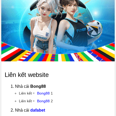
Liên kết website
Nhà cái
Bong88
Liên kết
Bong88
1
Liên kết
Bong88
2
Nhà cái
dafabet