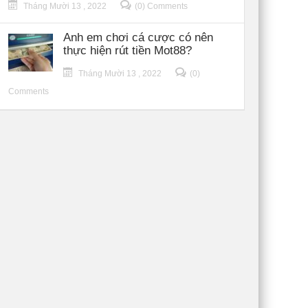
Tháng Mười 13 , 2022
(0) Comments
Anh em chơi cá cược có nên
thực hiện rút tiền Mot88?
Tháng Mười 13 , 2022
(0)
Comments