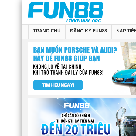
TRANG CHỦ
ĐĂNG KÝ FUN88
NẠP TIỀ