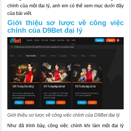
chính của một đại lý, anh em có thể xem mục dưới đây
của bài viết.
Giới thiệu sơ lược về công việc
chính của D9Bet đại lý
Giới thiệu sơ lược về công việc chính của D9Bet đại lý
Như đã trình bày, công việc chính khi làm một đại lý