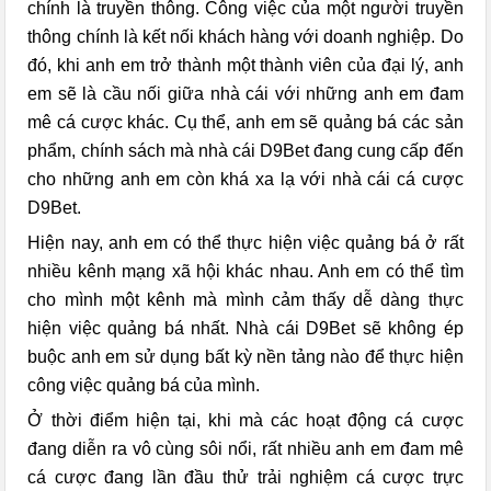
chính là truyền thông. Công việc của một người truyền
thông chính là kết nối khách hàng với doanh nghiệp. Do
đó, khi anh em trở thành một thành viên của đại lý, anh
em sẽ là cầu nối giữa nhà cái với những anh em đam
mê cá cược khác. Cụ thể, anh em sẽ quảng bá các sản
phẩm, chính sách mà nhà cái D9Bet đang cung cấp đến
cho những anh em còn khá xa lạ với nhà cái cá cược
D9Bet.
Hiện nay, anh em có thể thực hiện việc quảng bá ở rất
nhiều kênh mạng xã hội khác nhau. Anh em có thể tìm
cho mình một kênh mà mình cảm thấy dễ dàng thực
hiện việc quảng bá nhất. Nhà cái D9Bet sẽ không ép
buộc anh em sử dụng bất kỳ nền tảng nào để thực hiện
công việc quảng bá của mình.
Ở thời điểm hiện tại, khi mà các hoạt động cá cược
đang diễn ra vô cùng sôi nổi, rất nhiều anh em đam mê
cá cược đang lần đầu thử trải nghiệm cá cược trực