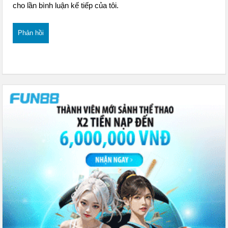
cho lần bình luận kế tiếp của tôi.