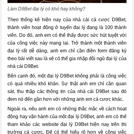
Làm D9Bet đại lý có khó hay không?
Theo thống kê hiện nay của nhà cái cá cược D9Bet,
thành viên hoạt động ở tuyến đại lý đang là 100 thành
viên. Do đó, anh em có thể thấy được sức hút tuyệt vời
của công việc này mang lại. Trở thành một thành viên
đại lý rất dễ dàng, anh em chỉ cần điền form đăng ký
theo bài viết sau là sẽ có thể gia nhập đội ngũ đại lý của
nhà cái D9Bet.
Bên cạnh đó, một đại lý D9Bet không phải là công việc
có quá nhiều khó khăn. Sự thật anh em chỉ cần quan
sát, thu thập các thông tin của nhà cái D9Bet sau đó
đem nó đến gần hơn với những anh em cá cược khác.
Ngoài ra, nếu anh em có những thắc mắc về cách hoạt
động hay vận hành của một đại lý D9Bet, anh em có thể
tham khảo các website đại lý D9Bet hiện nay trên thị
trường cá cược. Để có thể hiểu rõ hơn về công việc