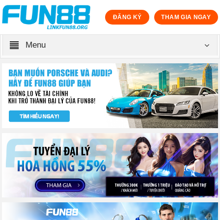
ĐĂNG KÝ
THAM GIA NGAY
Menu