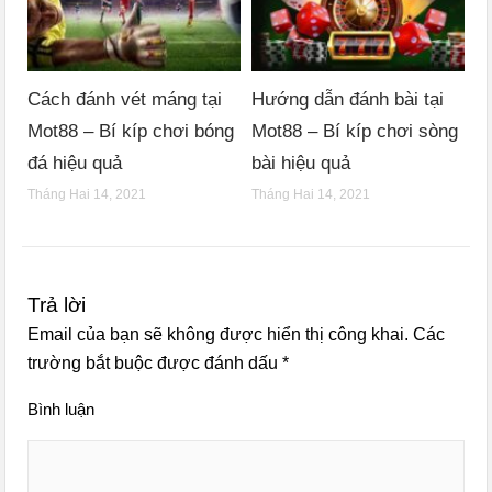
Cách đánh vét máng tại
Hướng dẫn đánh bài tại
Mot88 – Bí kíp chơi bóng
Mot88 – Bí kíp chơi sòng
đá hiệu quả
bài hiệu quả
Tháng Hai 14, 2021
Tháng Hai 14, 2021
Trả lời
Email của bạn sẽ không được hiển thị công khai.
Các
trường bắt buộc được đánh dấu
*
Bình luận