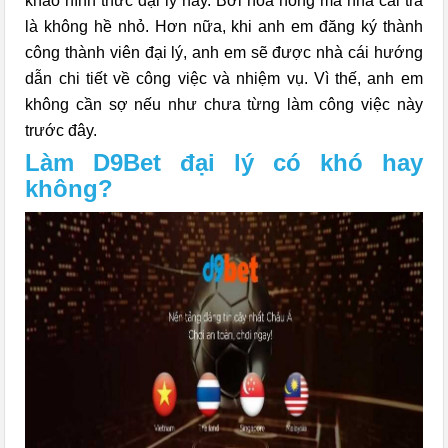
khảo hình thức đại lý này. Bởi hoa hồng mà nhà cái trả
là không hề nhỏ. Hơn nữa, khi anh em đăng ký thành
công thành viên đại lý, anh em sẽ được nhà cái hướng
dẫn chi tiết về công việc và nhiệm vụ. Vì thế, anh em
không cần sợ nếu như chưa từng làm công việc này
trước đây.
Làm D9Bet đại lý có khó hay
không?