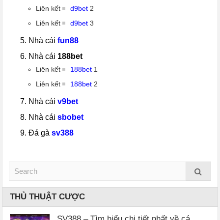
Liên kết
d9bet
2
Liên kết
d9bet
3
Nhà cái
fun88
Nhà cái
188bet
Liên kết
188bet
1
Liên kết
188bet
2
Nhà cái
v9bet
Nhà cái
sbobet
Đá gà
sv388
THỦ THUẬT CƯỢC
SV388 – Tìm hiểu chi tiết nhất về cá