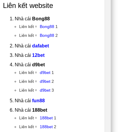
Liên kết website
Nhà cái
Bong88
Liên kết
Bong88
1
Liên kết
Bong88
2
Nhà cái
dafabet
Nhà cái
12bet
Nhà cái
d9bet
Liên kết
d9bet
1
Liên kết
d9bet
2
Liên kết
d9bet
3
Nhà cái
fun88
Nhà cái
188bet
Liên kết
188bet
1
Liên kết
188bet
2