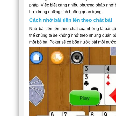
pháp. Việc biết càng nhiều phương pháp nhớ bà
hơn trong những tình huống quan trọng.
Cách nhớ bài tiến lên theo chất bài
Nhớ bài tiến lên theo chất của những lá bài 
thể chúng ta sẽ không nhớ theo những quân bài
một bộ bài Poker sẽ có bốn nước bài mỗi nước