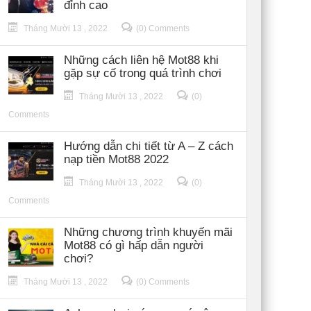
đỉnh cao
Tháng Mười 13 , 2022
(0) Comments
Những cách liên hệ Mot88 khi
gặp sự cố trong quá trình chơi
Tháng Mười 13 , 2022
(0)
Comments
Hướng dẫn chi tiết từ A – Z cách
nạp tiền Mot88 2022
Tháng Mười 13 , 2022
(0)
Comments
Những chương trình khuyến mãi
Mot88 có gì hấp dẫn người
chơi?
Tháng Mười 13 , 2022
(0) Comments