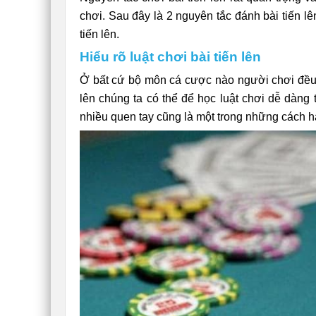
chơi. Sau đây là 2 nguyên tắc đánh bài tiến l
tiến lên.
Hiểu rõ luật chơi bài tiến lên
Ở bất cứ bộ môn cá cược nào người chơi đều ph
lên chúng ta có thể để học luật chơi dễ dàng t
nhiều quen tay cũng là một trong những cách 