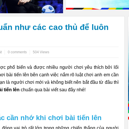
huẩn như các cao thủ để luôn
t
0 comments
504 Views
cược phổ biến và được nhiều người chơi yêu thích bởi lối
hơi bài tiến lên bên cạnh việc nắm rõ luật chơi anh em cần
n là người chơi mới và không biết nên bắt đầu từ đâu thì
i tiến lên
chuẩn qua bài viết sau đây nhé!
 cần nhớ khi chơi bài tiến lên
à đóng vai trò rất lớn trong những chiến thắng của người