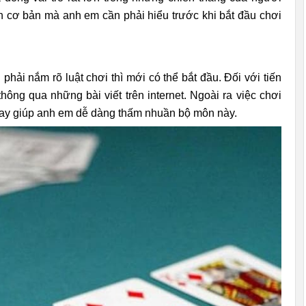
ên cơ bản mà anh em cần phải hiểu trước khi bắt đầu chơi
ải nắm rõ luật chơi thì mới có thể bắt đầu. Đối với tiến
hông qua những bài viết trên internet. Ngoài ra việc chơi
hay giúp anh em dễ dàng thấm nhuần bộ môn này.