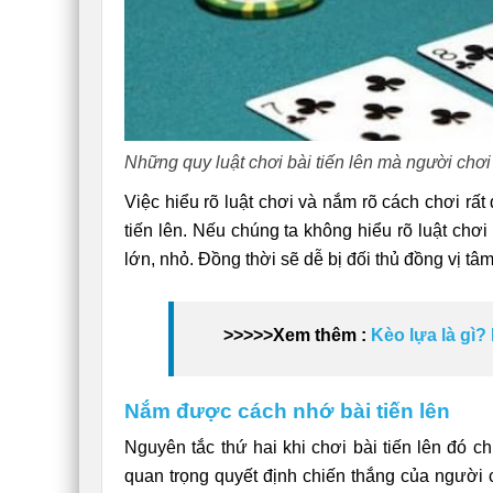
Những quy luật chơi bài tiến lên mà người chơ
Việc hiểu rõ luật chơi và nắm rõ cách chơi rấ
tiến lên. Nếu chúng ta không hiểu rõ luật chơi 
lớn, nhỏ. Đồng thời sẽ dễ bị đối thủ đồng vị tâ
>>>>>Xem thêm :
Kèo lựa là gì?
Nắm được cách nhớ bài tiến lên
Nguyên tắc thứ hai khi chơi bài tiến lên đó 
quan trọng quyết định chiến thắng của người c