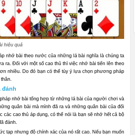
ài hiệu quả
p nhớ bài theo nước của những lá bài nghĩa là chúng ta
 ra. Đối với một số cao thủ thì việc nhớ bài tiến lên theo
hơn nhiều. Do đó bạn có thể tùy ý lựa chọn phương pháp
 thân.
ã đánh
pháp nhớ bài tổng hợp từ những lá bài của người chơi và
những quân bài mà mình đã ra và những quân bài của đối
các cao thủ áp dụng, có thể nói là bạn sẽ nhớ hết cả bộ
đã đánh.
c tạp nhưng độ chính xác của nó rất cao. Nếu bạn muốn