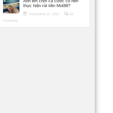
Anh em chơi cá cược có nên
thực hiện rút tiền Mot88?
Tháng Mười 13 , 2022
(0)
Comments