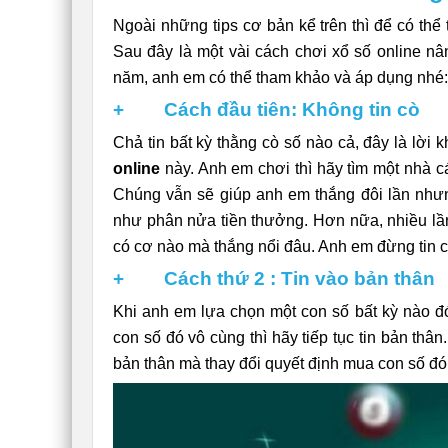
Ngoài những tips cơ bản kể trên thì để có thể
Sau đây là một vài cách chơi xổ số online n
năm, anh em có thể tham khảo và áp dụng nhé:
+
Cách đầu tiên: Không tin cò
Chả tin bất kỳ thằng cò số nào cả, đây là lời 
online
này. Anh em chơi thì hãy tìm một nhà c
Chúng vẫn sẽ giúp anh em thắng đôi lần nhưn
như phân nửa tiền thưởng. Hơn nữa, nhiều lầ
có cơ nào mà thắng nổi đâu. Anh em đừng tin c
+
Cách thứ 2 : Tin vào bản thân
Khi anh em lựa chọn một con số bất kỳ nào đó 
con số đó vô cùng thì hãy tiếp tục tin bản thân
bản thân mà thay đổi quyết định mua con số đó