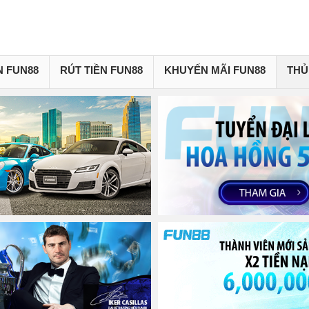
N FUN88
RÚT TIỀN FUN88
KHUYẾN MÃI FUN88
THỦ