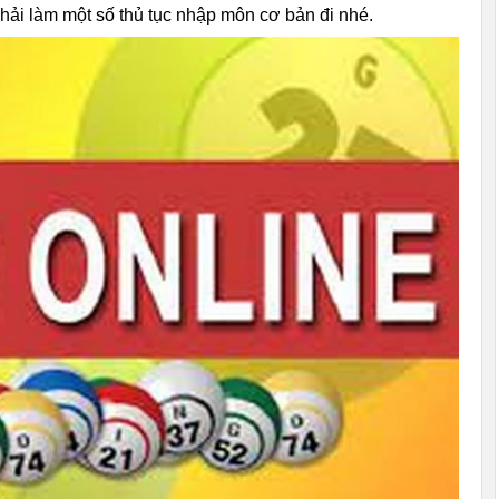
hải làm một số thủ tục nhập môn cơ bản đi nhé.