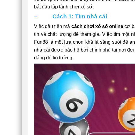
bắt đầu tập tành chơi xổ số :
–
Cách 1: Tìm nhà cái
Việc đầu tiên mà
cách chơi xổ số online
cơ bả
tín và chất lượng để tham gia. Việc tìm một n
Fun88 là một lựa chọn khá là sáng suốt để an
nhà cái được bảo hộ bởi chính phủ tại nơi đơn 
đáng để tin tưởng.