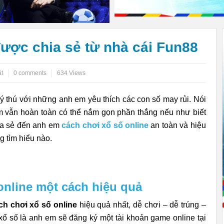
được chia sẻ từ nhà cái Fun88
t
0 comments
634 Views
 lý thú với những anh em yêu thích các con số may rủi. Nói
em vẫn hoàn toàn có thể nắm gọn phần thắng nếu như biết
ia sẻ đến anh em
cách chơi xổ số online
an toàn và hiệu
 tìm hiểu nào.
nline một cách hiệu quả
ch chơi xổ số online
hiệu quả nhất, dễ chơi – dễ trúng –
xổ số là anh em sẽ đăng ký một tài khoản game online tại