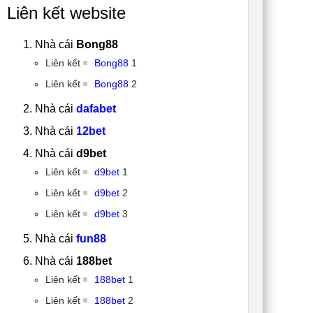
Liên kết website
Nhà cái
Bong88
Liên kết
Bong88
1
Liên kết
Bong88
2
Nhà cái
dafabet
Nhà cái
12bet
Nhà cái
d9bet
Liên kết
d9bet
1
Liên kết
d9bet
2
Liên kết
d9bet
3
Nhà cái
fun88
Nhà cái
188bet
Liên kết
188bet
1
Liên kết
188bet
2