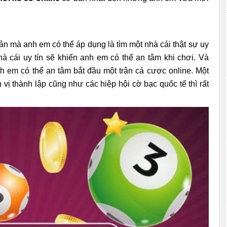
n mà anh em có thể áp dụng là tìm một nhà cái thật sự uy
hà cái uy tín sẽ khiến anh em có thể an tâm khi chơi. Và
h em có thể an tâm bắt đầu một trận cá cược online. Một
vị thành lập cũng như các hiệp hội cờ bạc quốc tế thì rất