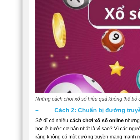
Những cách chơi xổ số hiệu quả không thể bỏ 
–
Cách 2: Chuẩn bị đường truy
Sở dĩ có nhiều
cách chơi xổ số online
nhưng 
học ở bước cơ bản nhất là vì sao? Vì các ngườ
r
ằng không có một đường truyền mạng mạnh mẽ 